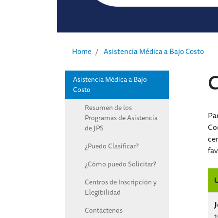
Home
Asistencia Médica a Bajo Costo
C
Asistencia Médica a Bajo
JPS Connection - Spanish Menu
Costo
Resumen de los
Par
Programas de Asistencia
Con
de JPS
cen
¿Puedo Clasificar?
fav
¿Cómo puedo Solicitar?
U
Centros de Inscripción y
Elegibilidad
J
Contáctenos
1