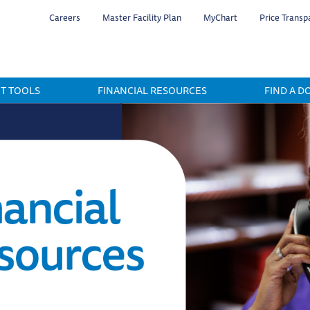
Skip
Careers
Master Facility Plan
MyChart
Price Transp
to
main
content
NT TOOLS
FINANCIAL RESOURCES
FIND A D