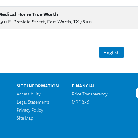
Medical Home True Worth
501 E. Presidio Street, Fort Worth, TX 76102
English
SITE INFORMATION
FINANCIAL
Accessibility
Price Transparency
Legal Statements
MRF (txt)
n
Privacy Policy
Site Map