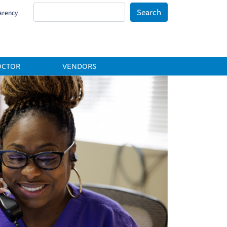
Search
arency
OCTOR
VENDORS