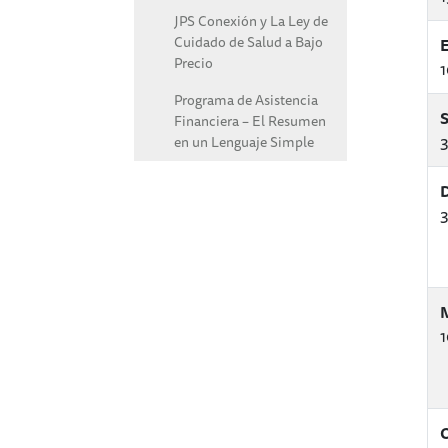
JPS Conexión y La Ley de
Cuidado de Salud a Bajo
E
Precio
1
Programa de Asistencia
S
Financiera – El Resumen
3
en un Lenguaje Simple
D
3
M
1
O