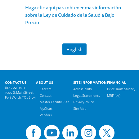
Haga clic aquí para obtener mas información
sobre la Ley de Cuidado de la Salud a Bajo
Precio
English
Footer menu
CONTACT US
ABOUT US
SITE INFORMATION
FINANCIAL
817-702-3431
Careers
Accessibility
Price Transparency
1500 S. Main Street
Contact
Legal Statements
MRF (txt)
Fort Worth, TX 76104
Master Facility Plan
Privacy Policy
MyChart
Site Map
Vendors